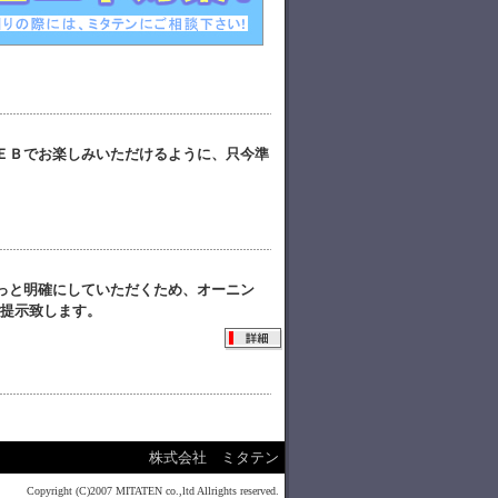
ＥＢでお楽しみいただけるように、只今準
っと明確にしていただくため、オーニン
提示致します。
株式会社 ミタテン
Copyright (C)2007 MITATEN co.,ltd Allrights reserved.