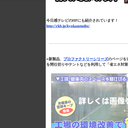
今日感テレビのHPにも紹介されています！
http://rkb.jp/kyokanstudio/
■
新製品、
プロファクトリーシリーズ
のページを
を間仕切りやテントなどを利用して「省エネ対策