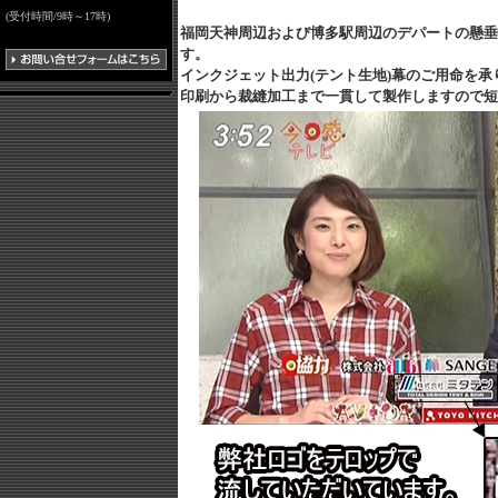
(受付時間/9時～17時)
福岡天神周辺および博多駅周辺のデパートの懸垂
す。
インクジェット出力(テント生地)幕のご用命を承
印刷から裁縫加工まで一貫して製作しますので短